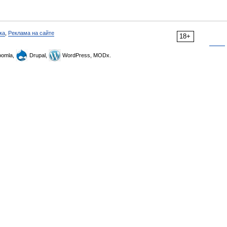
ка
,
Реклама на сайте
18+
omla,
Drupal,
WordPress, MODx.