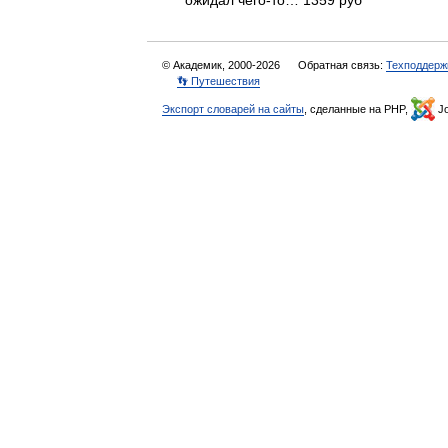
ожидал чего-то… 1359 руб
© Академик, 2000-2026
Обратная связь:
Техподдерж
👣 Путешествия
Экспорт словарей на сайты
, сделанные на PHP,
Jo