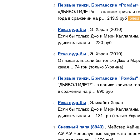
Первые танки. Британские «Ромбы
2
«ДЬЯВОЛ ИДЕТ!» – в панике кричали ге
года в сражении на р… 249.9 руб
элект
Река судьбы
, Э. Хэран (2010)
3
Если бы только Джо и Мэри Каллаганы,
удивительная и… 220 руб
Река судьбы
, Э. Хэран (2010)
4
От издателя:Если бы только Джо и Мэр
какая… 74 грн (только Украина)
Первые танки. Британские "Ромбы"
5
"ДЬЯВОЛ ИДЕТ!" - в панике кричали ге
в сражении на р… 690 руб
Река судьбы
, Элизабет Хэран
6
Если бы только Джо и Мэри Каллаганы,
удивительная и… 131 грн (только Укра
Снежный папа (8943)
, Мейстер Хайнц
7
Ай! Ай! Непослушные медвежата перема