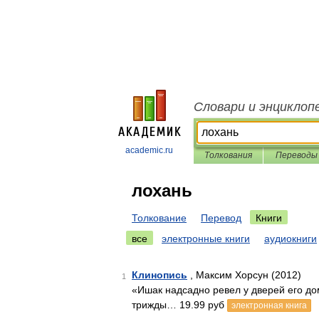
Словари и энциклоп
academic.ru
Толкования
Переводы
лохань
Толкование
Перевод
Книги
все
электронные книги
аудиокниги
Клинопись
, Максим Хорсун (2012)
1
«Ишак надсадно ревел у дверей его до
трижды… 19.99 руб
электронная книга